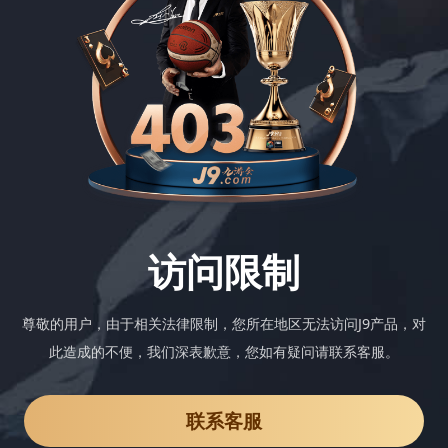
访问限制
尊敬的用户，由于相关法律限制，您所在地区无法访问J9产品，对
此造成的不便，我们深表歉意，您如有疑问请联系客服。
联系客服