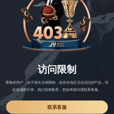
访问限制
尊敬的用户，由于相关法律限制，您所在地区无法访问J9产品，对
此造成的不便，我们深表歉意，您如有疑问请联系客服。
联系客服